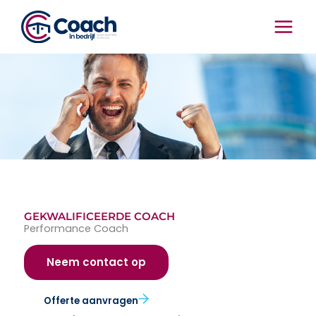
Ga
naar
de
inhoud
GEKWALIFICEERDE COACH
Performance Coach
Neem contact op
Offerte aanvragen